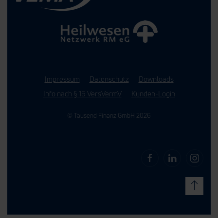
Impressum
Datenschutz
Downloads
Info nach § 15 VersVermV
Kunden-Login
© Tausend Finanz GmbH 2026