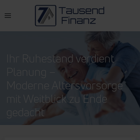
Zum Hauptinhalt springen
Ihr Ruhestand verdient
Planung –
Moderne Altersvorsorge
mit Weitblick zu Ende
gedacht