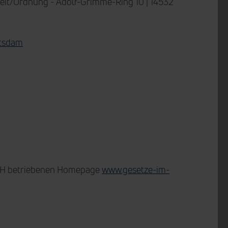
heit/Ordnung -
Adolf-Grimme-Ring 10 | 14532
otsdam
GmbH betriebenen Homepage
www.gesetze-im-