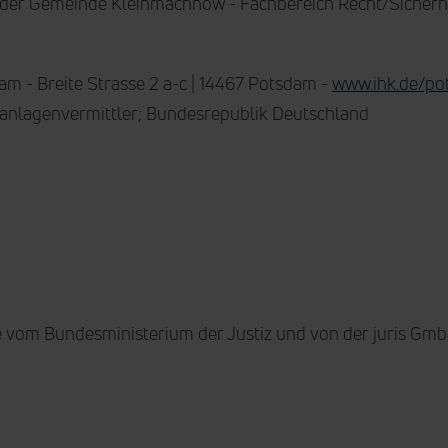
 der Gemeinde Kleinmachnow - Fachbereich Recht/Sicher
m - Breite Strasse 2 a-c | 14467 Potsdam -
www.ihk.de/p
anlagenvermittler; Bundesrepublik Deutschland
ie vom Bundesministerium der Justiz und von der juris 