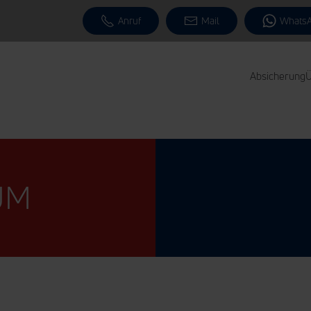
Anruf
Mail
Whats
Absicherung
Ü
UM