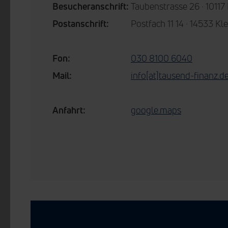
Besucheranschrift:
Taubenstrasse 26 · 10117 
Postanschrift:
Postfach 11 14 · 14533 
Fon:
030 8100 6040
Mail:
info[at]tausend-finanz.d
Anfahrt:
google.maps