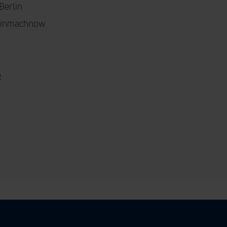
Berlin
Kleinmachnow
e