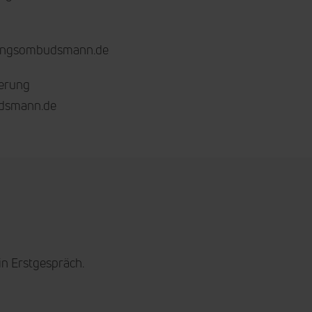
erungsombudsmann.de
erung
udsmann.de
in Erstgespräch.