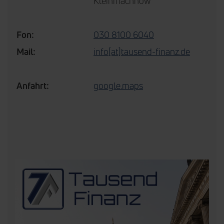
Kleinmachnow
Fon:
030 8100 6040
Mail:
info[at]tausend-finanz.de
Anfahrt:
google.maps