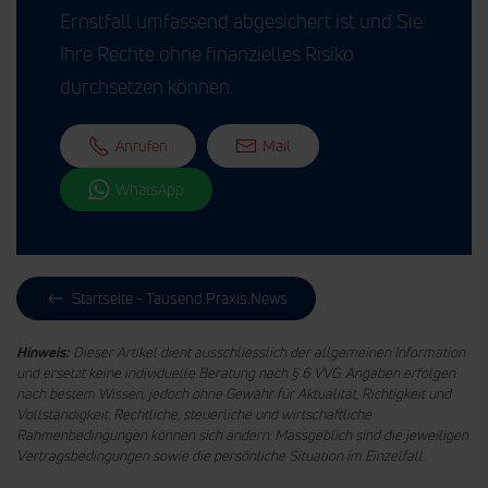
Ernstfall umfassend abgesichert ist und Sie
Ihre Rechte ohne finanzielles Risiko
durchsetzen können.
Anrufen
Mail
WhatsApp
Startseite - Tausend.Praxis.News
Hinweis:
Dieser Artikel dient ausschliesslich der allgemeinen Information
und ersetzt keine individuelle Beratung nach § 6 VVG. Angaben erfolgen
nach bestem Wissen, jedoch ohne Gewähr für Aktualität, Richtigkeit und
Vollständigkeit. Rechtliche, steuerliche und wirtschaftliche
Rahmenbedingungen können sich ändern. Massgeblich sind die jeweiligen
Vertragsbedingungen sowie die persönliche Situation im Einzelfall.