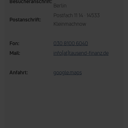
Besucheranschrift:
Berlin
Postfach 11 14 · 14533
Postanschrift:
Kleinmachnow
Fon:
030 8100 6040
Mail:
info[at]tausend-finanz.de
Anfahrt:
google.maps