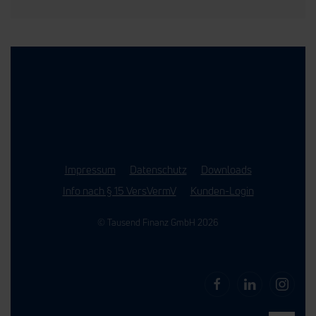
Impressum
Datenschutz
Downloads
Info nach § 15 VersVermV
Kunden-Login
© Tausend Finanz GmbH 2026