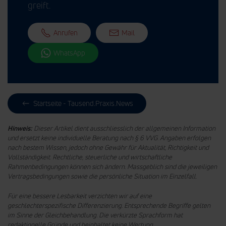
greift.
Anrufen
Mail
WhatsApp
Startseite - Tausend.Praxis.News
Hinweis:
Dieser Artikel dient ausschliesslich der allgemeinen Information
und ersetzt keine individuelle Beratung nach § 6 VVG. Angaben erfolgen
nach bestem Wissen, jedoch ohne Gewähr für Aktualität, Richtigkeit und
Vollständigkeit. Rechtliche, steuerliche und wirtschaftliche
Rahmenbedingungen können sich ändern. Massgeblich sind die jeweiligen
Vertragsbedingungen sowie die persönliche Situation im Einzelfall.
Für eine bessere Lesbarkeit verzichten wir auf eine
geschlechterspezifische Differenzierung. Entsprechende Begriffe gelten
im Sinne der Gleichbehandlung.
Die verkürzte Sprachform hat
redaktionelle Gründe und beinhaltet keine Wertung.