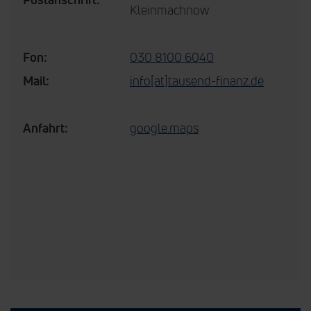
Kleinmachnow
Fon:
030 8100 6040
Mail:
info[at]tausend-finanz.de
Anfahrt:
google.maps