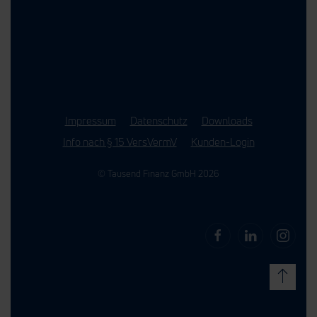
Impressum
Datenschutz
Downloads
Info nach § 15 VersVermV
Kunden-Login
© Tausend Finanz GmbH 2026