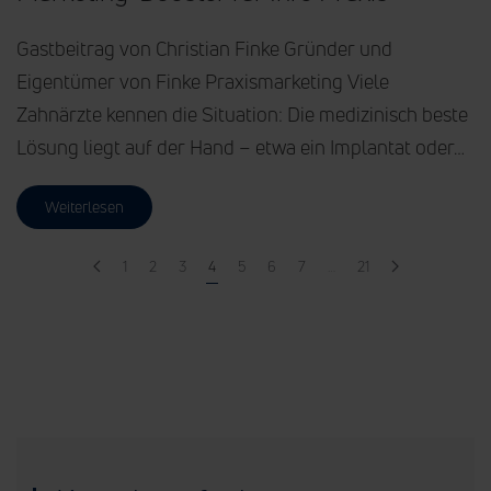
Gastbeitrag von Christian Finke Gründer und
Eigentümer von Finke Praxismarketing Viele
Zahnärzte kennen die Situation: Die medizinisch beste
Lösung liegt auf der Hand – etwa ein Implantat oder…
Weiterlesen
1
2
3
4
5
6
7
…
21